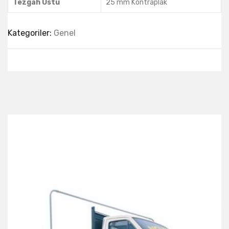
Tezgah Üstü
25 mm Kontraplak
Kategoriler:
Genel
Best Collection Of
Related
Products