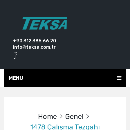
+90 312 385 66 20
info@teksa.com.tr
MENU
Home
Genel
1478 Çalışma Tezgahı