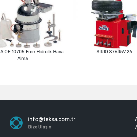
 OE 10705 Fren Hidrolik Hava
SIRIO S7645V.26
Alma
Devamını oku
Devamını oku
info@teksa.com.tr
Bize Ulaşın