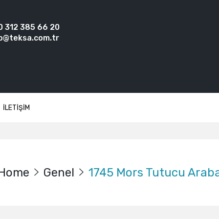
0 312 385 66 20
o@teksa.com.tr
İLETİŞİM
Home
Genel
1745 Mors Tutucu Arab