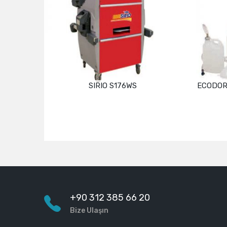
SIRIO S176WS
ECODORA
Devamını oku
+90 312 385 66 20
Bize Ulaşın