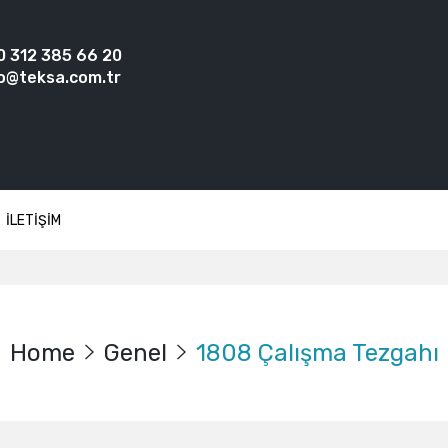
0 312 385 66 20
o@teksa.com.tr
İLETİŞİM
Home
Genel
1808 Çalışma Tezgahı