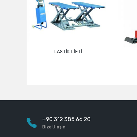
LASTİK LİFTİ
Devamını oku
+90 312 385 66 20
Bize Ulaşın