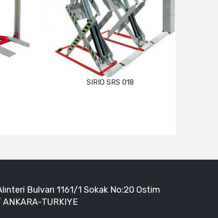
SIRIO SRS 018
ECODO
Devamını oku
Alınteri Bulvarı 1161/1 Sokak No:20 Ostim
/ ANKARA-TURKIYE