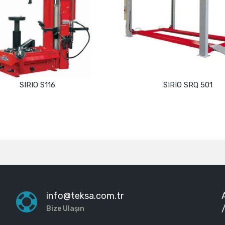
SIRIO S116
SIRIO SRQ 501
Devamını oku
Devamını oku
info@teksa.com.tr
Bize Ulaşın