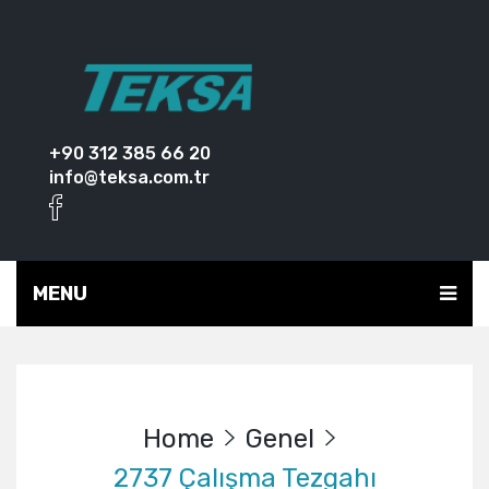
+90 312 385 66 20
info@teksa.com.tr
MENU
Home
Genel
2737 Çalışma Tezgahı