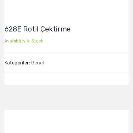
628E Rotil Çektirme
Availability:
In Stock
Kategoriler:
Genel
Best Collection Of
Related
Products