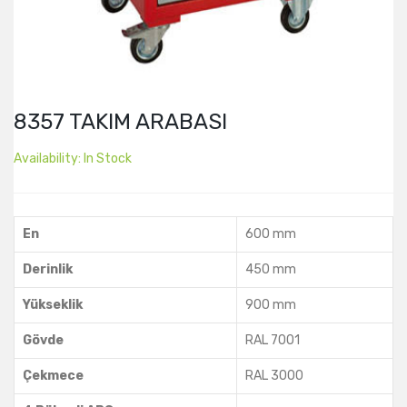
8357 TAKIM ARABASI
Availability:
In Stock
En
600 mm
Derinlik
450 mm
Yükseklik
900 mm
Gövde
RAL 7001
Çekmece
RAL 3000