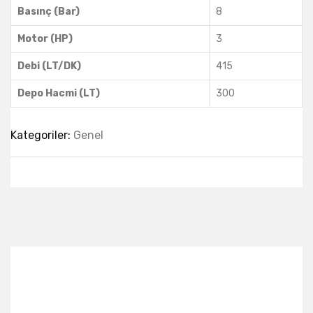
Basınç (Bar)
8
Motor (HP)
3
Debi (LT/DK)
415
Depo Hacmi (LT)
300
Kategoriler:
Genel
Best Collection Of
Related
Products