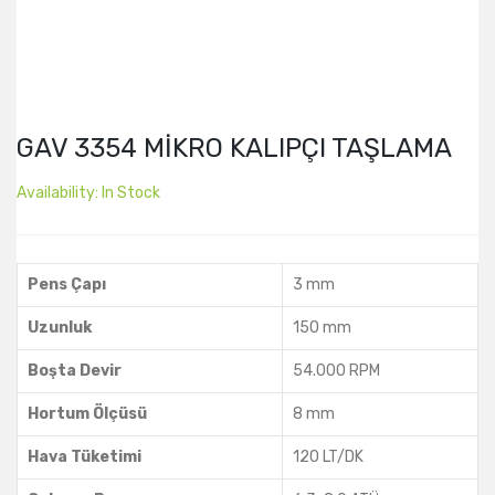
GAV 3354 MİKRO KALIPÇI TAŞLAMA
Availability:
In Stock
Pens Çapı
3 mm
Uzunluk
150 mm
Boşta Devir
54.000 RPM
Hortum Ölçüsü
8 mm
Hava Tüketimi
120 LT/DK