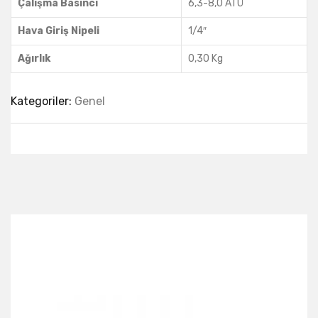
Çalışma Basıncı
6,3-8,0 ATÜ
Hava Giriş Nipeli
1/4″
Ağırlık
0,30 Kg
Kategoriler:
Genel
Best Collection Of
Related
Products