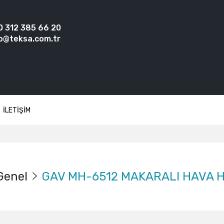
0 312 385 66 20
o@teksa.com.tr
İLETİŞİM
Genel
GAV MH-6512 MAKARALI HAVA