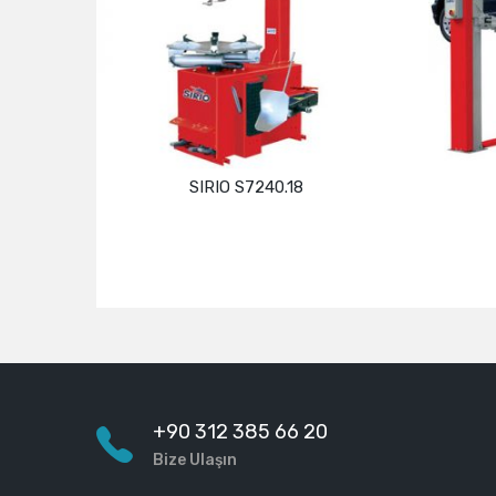
SIRIO S7240.18
Devamını oku
+90 312 385 66 20
Bize Ulaşın