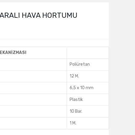
KARALI HAVA HORTUMU
MEKANİZMASI
Poliüretan
12 M.
6,5 x 10 mm
Plastik
10 Bar.
1 M.