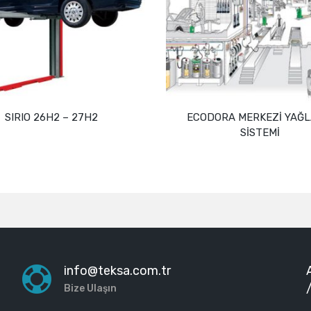
SIRIO 26H2 – 27H2
ECODORA MERKEZİ YAĞ
SİSTEMİ
Devamını oku
Devamını oku
info@teksa.com.tr
Bize Ulaşın