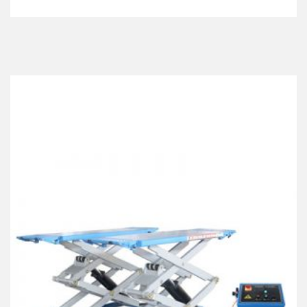
Best Collection Of
Related
Products