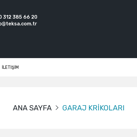
0 312 385 66 20
o@teksa.com.tr
İLETİŞİM
ANA SAYFA
GARAJ KRİKOLARI