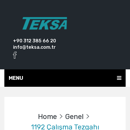
+90 312 385 66 20
info@teksa.com.tr
MENU
Home
Genel
1192 Çalışma Tezgahı