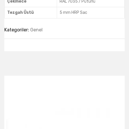
Çekmece
RAL 7035 / Pütürlü
Tezgah Üstü
5 mm HRP Sac
Kategoriler:
Genel
Best Collection Of
Related
Products