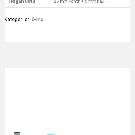
Tezgah Üstü
25 mm Kontr. + 5 mm Kau.
Kategoriler:
Genel
Best Collection Of
Related
Products