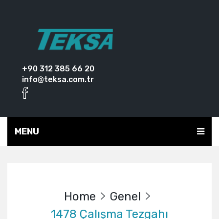
+90 312 385 66 20
info@teksa.com.tr
MENU
Home
Genel
1478 Çalışma Tezgahı