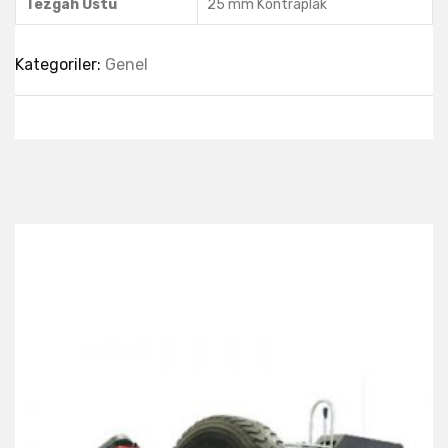
Tezgah Üstü
25 mm Kontraplak
Kategoriler:
Genel
Best Collection Of
Related
Products