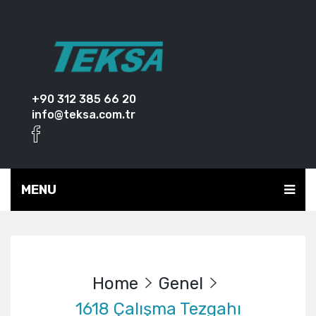
+90 312 385 66 20
info@teksa.com.tr
MENU
Home
Genel
1618 Çalışma Tezgahı