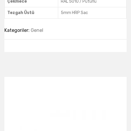
Çekmece
RAL 5010 / Pütürlü
Tezgah Üstü
5mm HRP Sac
Kategoriler:
Genel
Best Collection Of
Related
Products