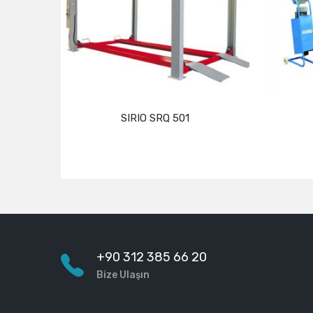
SIRIO SRQ 501
LASTİK L
Devamını oku
Devamı
+90 312 385 66 20
Bize Ulaşın