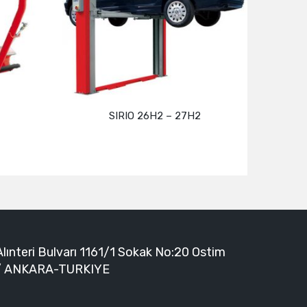
SIRIO 26H2 – 27H2
SIRIO SR 
Devamını oku
Devamı
Alınteri Bulvarı 1161/1 Sokak No:20 Ostim
/ ANKARA-TURKIYE