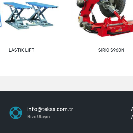
İFTİ
SIRIO S960N
nı oku
Devamını oku
info@teksa.com.tr
Bize Ulaşın