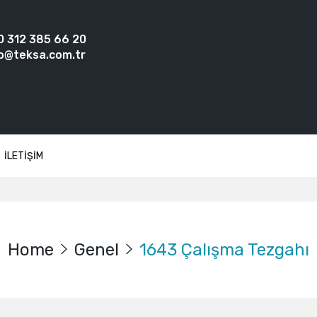
0 312 385 66 20
o@teksa.com.tr
İLETİŞİM
Home
Genel
1643 Çalışma Tezgahı