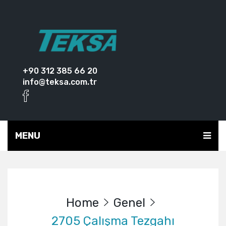
+90 312 385 66 20
info@teksa.com.tr
MENU
Home
Genel
2705 Çalışma Tezgahı