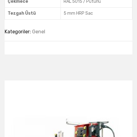
Çekmece
RAL 5015 / Pütürlü
Tezgah Üstü
5 mm HRP Sac
Kategoriler:
Genel
Best Collection Of
Related
Products