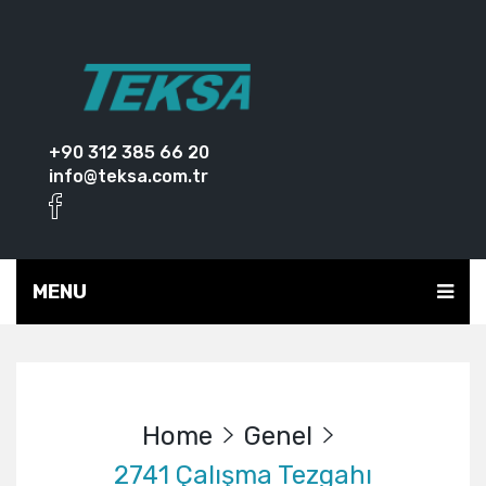
+90 312 385 66 20
info@teksa.com.tr
MENU
Home
Genel
2741 Çalışma Tezgahı