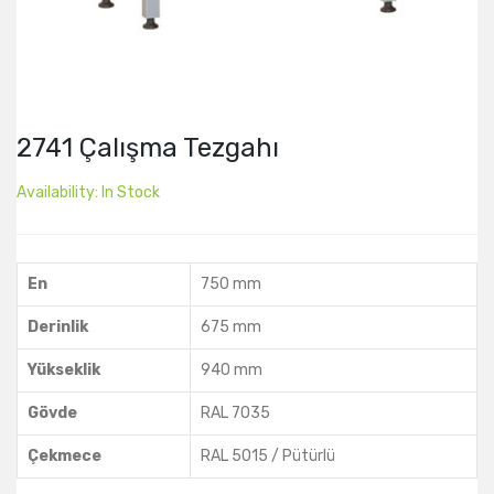
2741 Çalışma Tezgahı
Availability:
In Stock
En
750 mm
Derinlik
675 mm
Yükseklik
940 mm
Gövde
RAL 7035
Çekmece
RAL 5015 / Pütürlü