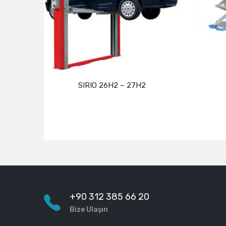
SIRIO 26H2 – 27H2
Devamını oku
+90 312 385 66 20
Bize Ulaşın