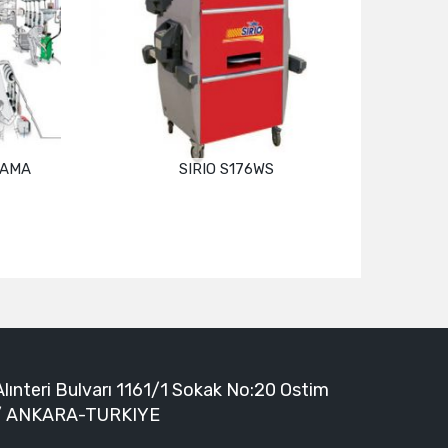
LAMA
SIRIO S176WS
Devamını oku
Alınteri Bulvarı 1161/1 Sokak No:20 Ostim
/ ANKARA-TURKIYE