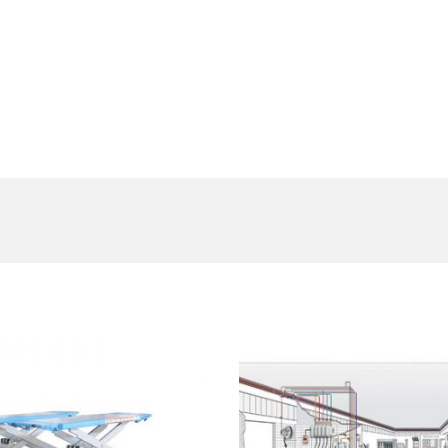
est Collection Of
Related Produc