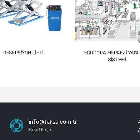
RESEPSİYON LİFTİ
ECODORA MERKEZİ YAĞ
SİSTEMİ
Devamını oku
Devamını oku
info@teksa.com.tr
Bize Ulaşın