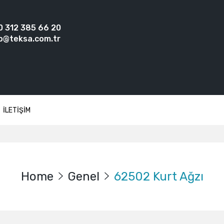
0 312 385 66 20
o@teksa.com.tr
İLETİŞİM
Home
Genel
62502 Kurt Ağzı