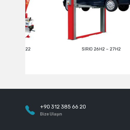
SIRIO 26H2 – 27H2
Devamını oku
+90 312 385 66 20
Bize Ulaşın