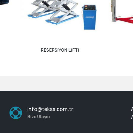
RESEPSİYON LİFTİ
SIRIO SRQ 501
Devamını oku
Devamını oku
info@teksa.com.tr
Bize Ulaşın