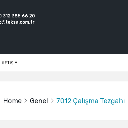
0 312 385 66 20
o@teksa.com.tr
İLETİŞİM
Home
Genel
7012 Çalışma Tezgahı