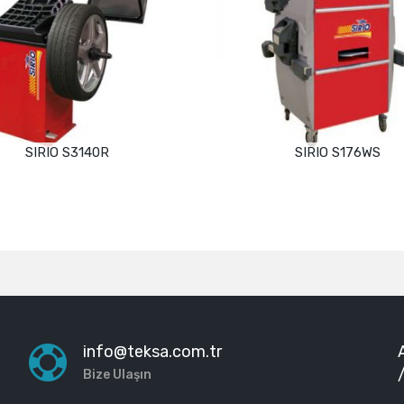
SIRIO S3140R
SIRIO S176WS
Devamını oku
Devamını oku
info@teksa.com.tr
Bize Ulaşın