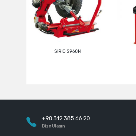
SIRIO S960N
Devamını oku
+90 312 385 66 20
Bize Ulaşın