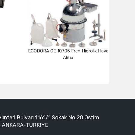
705 Fren Hidrolik Hava
ECODORA MERKEZİ YAĞLAMA
Alma
SİSTEMİ
Devamını oku
Devamını oku
Alınteri Bulvarı 1161/1 Sokak No:20 Ostim
/ ANKARA-TURKIYE