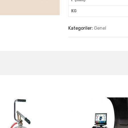
KG
Kategoriler:
Genel
est Collection Of
Related Produc