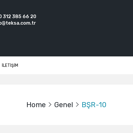
0 312 385 66 20
o@teksa.com.tr
İLETİŞİM
Home
Genel
BŞR-10