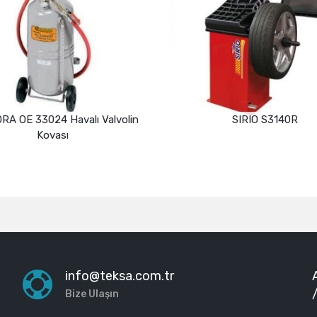
n
SIRIO S3140R
ECODORA OE 10
Devamını oku
info@teksa.com.tr
Bize Ulaşın