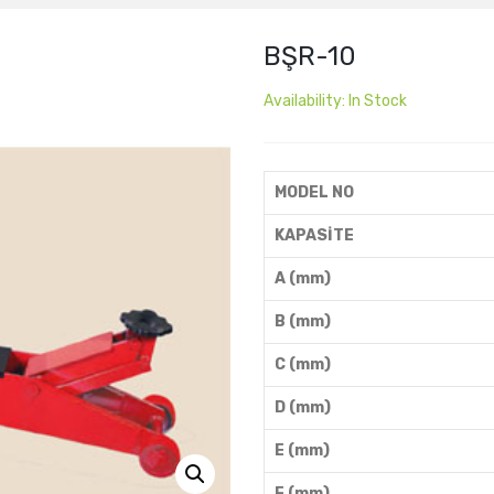
BŞR-10
Availability:
In Stock
MODEL NO
KAPASİTE
A (mm)
B (mm)
C (mm)
D (mm)
E (mm)
F (mm)