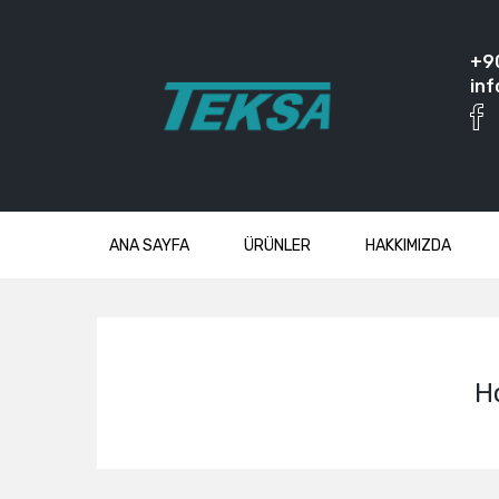
+9
inf
ANA SAYFA
ÜRÜNLER
HAKKIMIZDA
H