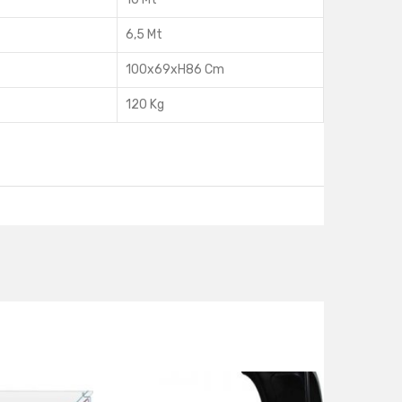
6,5 Mt
100x69xH86 Cm
120 Kg
ts