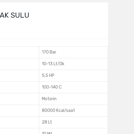
CAK SULU
170 Bar
10-13 Lt/Dk
5,5 HP
100-140 C
Motorin
80000 Kcal/saat
28 Lt
10 Mt