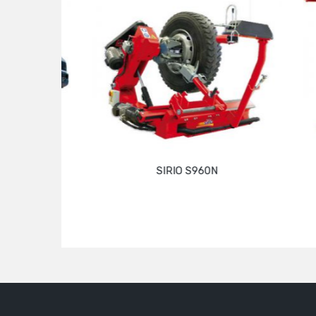
SIRIO S960N
Devamını oku