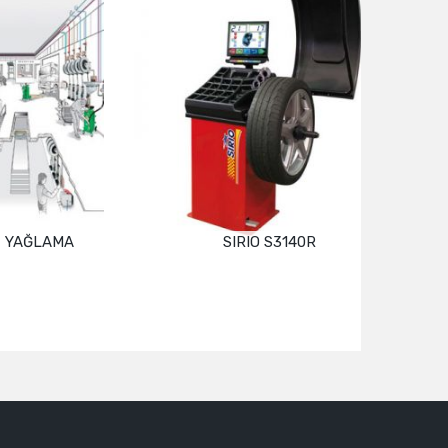
LAMA
SIRIO S3140R
Devamını oku