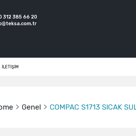
0 312 385 66 20
o@teksa.com.tr
İLETİŞİM
ome
Genel
COMPAC S1713 SICAK SU