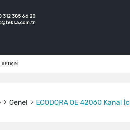
0 312 385 66 20
o@teksa.com.tr
İLETİŞİM
e
Genel
ECODORA OE 42060 Kanal İç