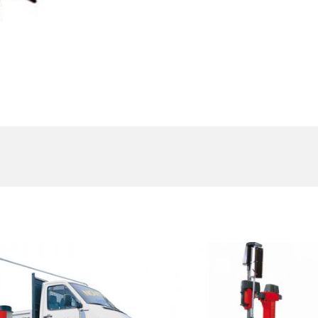
est Collection Of
Related Produc