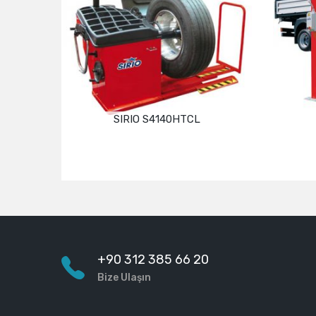
SIRIO S4140HTCL
Devamını oku
+90 312 385 66 20
Bize Ulaşın