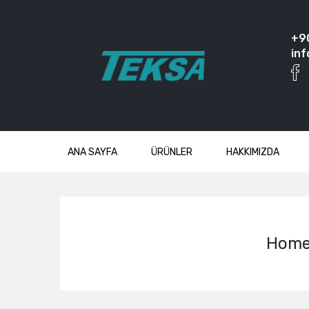
+9
inf
ANA SAYFA
ÜRÜNLER
HAKKIMIZDA
Hom