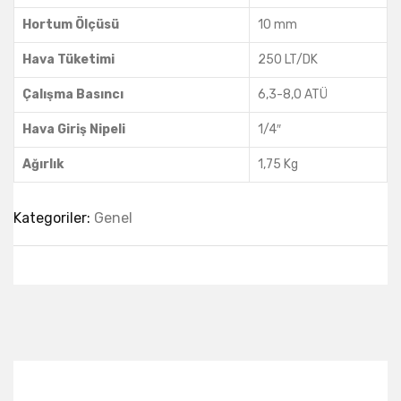
Hortum Ölçüsü
10 mm
Hava Tüketimi
250 LT/DK
Çalışma Basıncı
6,3-8,0 ATÜ
Hava Giriş Nipeli
1/4″
Ağırlık
1,75 Kg
Kategoriler:
Genel
Best Collection Of
Related