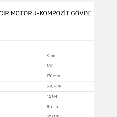
IRCIR MOTORU-KOMPOZİT GÖVDE
8 mm
1/4″
170 mm
300 RPM
42 NM
10 mm
90 LT/DK