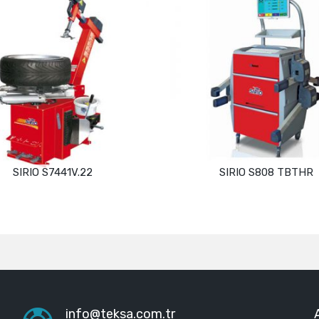
SIRIO S7441V.22
SIRIO S808 TBTHR
Devamını oku
Devamını oku
info@teksa.com.tr