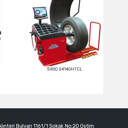
SIRIO S4140HTCL
Devamını oku
Alınteri Bulvarı 1161/1 Sokak No:20 Ostim