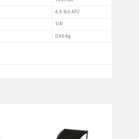
6,3-8,0 ATÜ
1/4″
0,65 Kg
ts