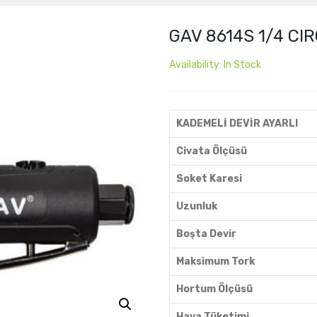
GAV 8614S 1/4 C
Availability:
In Stock
KADEMELİ DEVİR AYARLI
Civata Ölçüsü
Soket Karesi
Uzunluk
Boşta Devir
Maksimum Tork
Hortum Ölçüsü
Hava Tüketimi