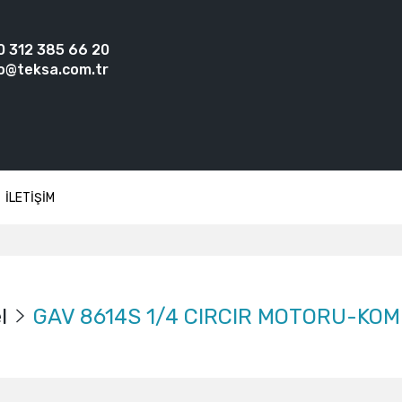
0 312 385 66 20
o@teksa.com.tr
İLETİŞİM
l
GAV 8614S 1/4 CIRCIR MOTORU-KO