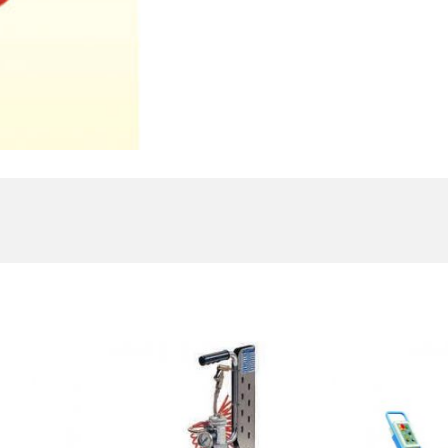
est Collection Of
Related Produc