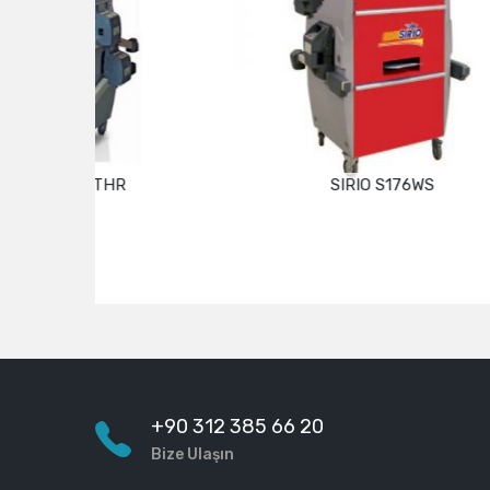
SIRIO S176WS
ECODORA
Devamını oku
+90 312 385 66 20
Bize Ulaşın