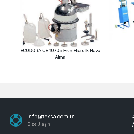
 OE 10705 Fren Hidrolik Hava
LASTİK LİFTİ
Alma
Devamını oku
Devamını oku
info@teksa.com.tr
Bize Ulaşın