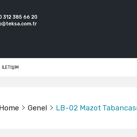
0 312 385 66 20
o@teksa.com.tr
İLETİŞİM
Home
Genel
LB-02 Mazot Tabancas