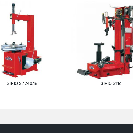
SIRIO S7240.18
SIRIO S116
Devamını oku
Devamını oku