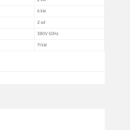
6 kW
2 ad
380V 50Hz
11 kW
ts