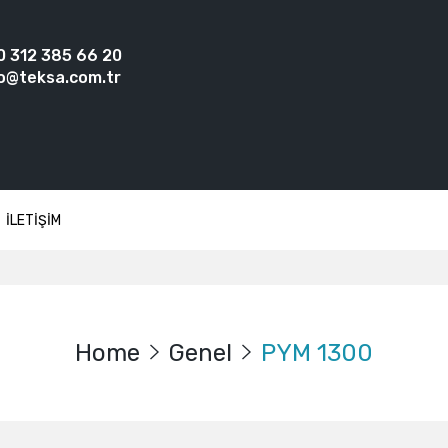
0 312 385 66 20
o@teksa.com.tr
İLETİŞİM
Home
Genel
PYM 1300