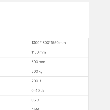
1300*1300*1550 mm
1150 mm
600 mm
500 kg
200 lt
0-60 dk
85 C
2 kW