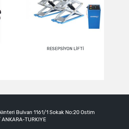
RESEPSİYON LİFTİ
EC
Devamını oku
Alınteri Bulvarı 1161/1 Sokak No:20 Ostim
/ ANKARA-TURKIYE