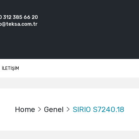
0 312 385 66 20
o@teksa.com.tr
İLETİŞİM
Home
Genel
SIRIO S7240.18