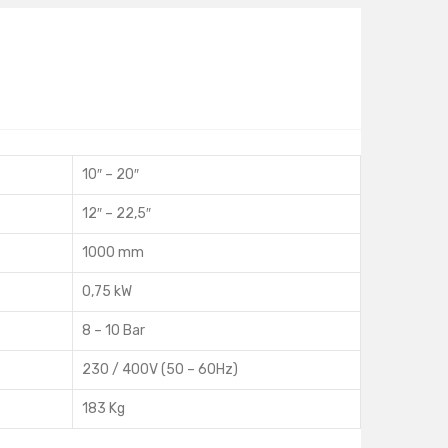
10″ – 20″
12″ – 22,5″
1000 mm
0,75 kW
8 – 10 Bar
230 / 400V (50 – 60Hz)
183 Kg