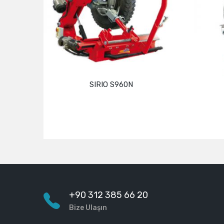
SIRIO S960N
Devamını oku
+90 312 385 66 20
Bize Ulaşın