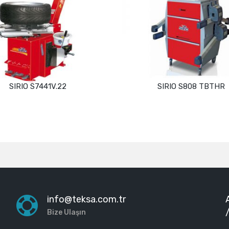
SIRIO S7441V.22
SIRIO S808 TBTHR
Devamını oku
Devamını oku
info@teksa.com.tr
Bize Ulaşın