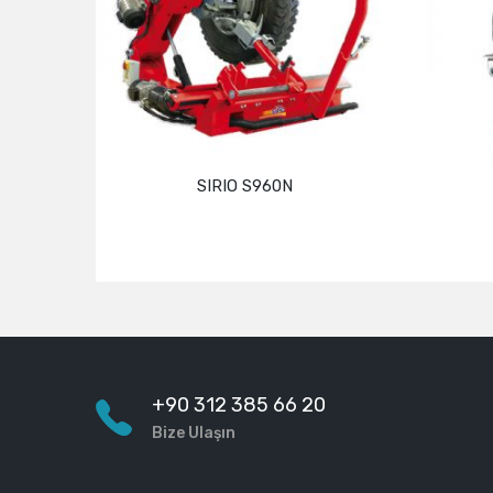
SIRIO S960N
Devamını oku
+90 312 385 66 20
Bize Ulaşın