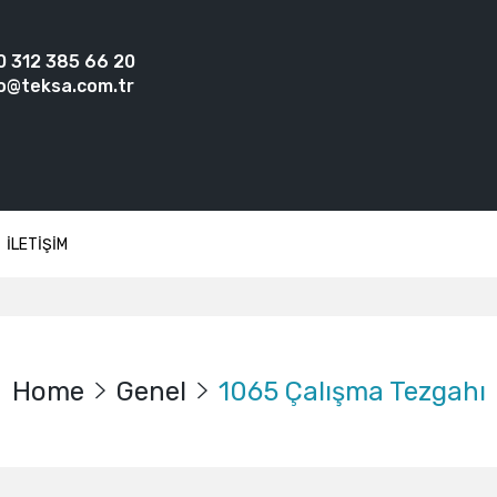
0 312 385 66 20
o@teksa.com.tr
İLETİŞİM
Home
Genel
1065 Çalışma Tezgahı