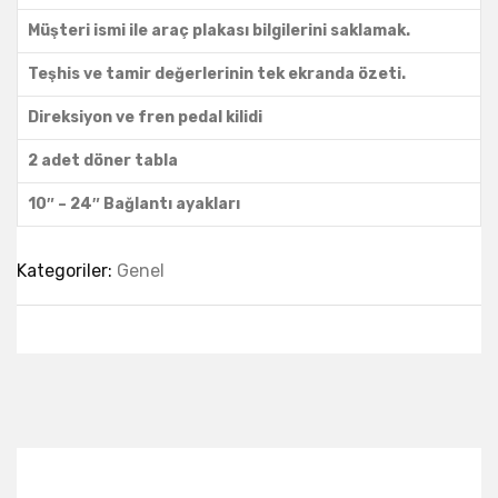
Müşteri ismi ile araç plakası bilgilerini saklamak.
Teşhis ve tamir değerlerinin tek ekranda özeti.
Direksiyon ve fren pedal kilidi
2 adet döner tabla
10″ – 24″ Bağlantı ayakları
Kategoriler:
Genel
Best Collection Of
Related