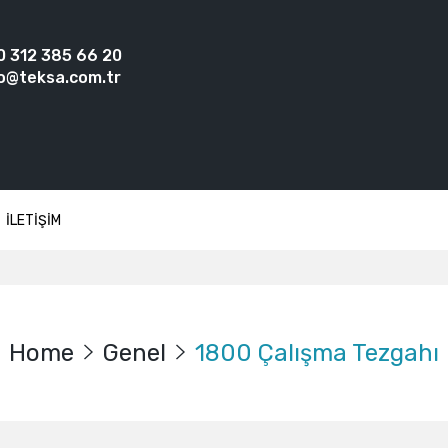
0 312 385 66 20
o@teksa.com.tr
İLETİŞİM
Home
Genel
1800 Çalışma Tezgahı