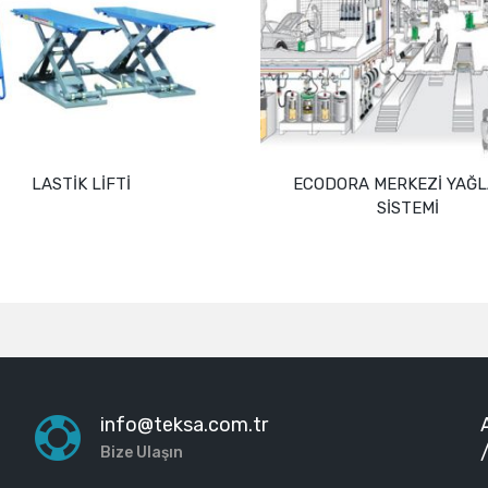
LASTİK LİFTİ
ECODORA MERKEZİ YAĞ
SİSTEMİ
Devamını oku
Devamını oku
info@teksa.com.tr
Bize Ulaşın