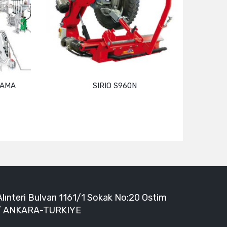
LAMA
SIRIO S960N
Devamını oku
Alınteri Bulvarı 1161/1 Sokak No:20 Ostim
/ ANKARA-TURKIYE