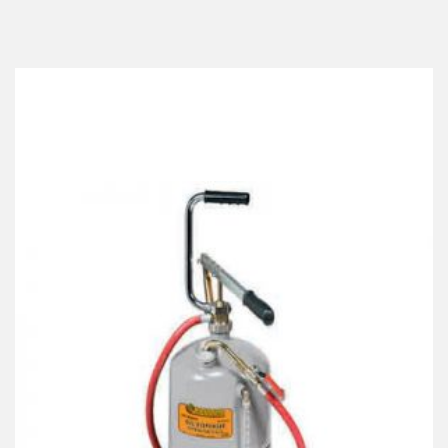
Best Collection Of
Related
Products