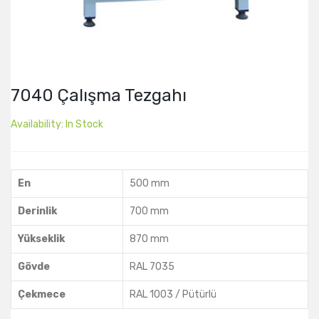
7040 Çalışma Tezgahı
Availability:
In Stock
En
500 mm
Derinlik
700 mm
Yükseklik
870 mm
Gövde
RAL 7035
Çekmece
RAL 1003 / Pütürlü