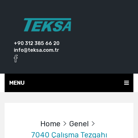
+90 312 385 66 20
info@teksa.com.tr
MENU
Home
Genel
7040 Çalışma Tezgahı