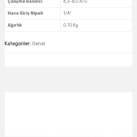
Çalışma Basıncı
6,3-8,0 ATÜ
Hava Giriş Nipeli
1/4″
Ağırlık
0,70 Kg
Kategoriler:
Genel
Best Collection Of
Related
Products