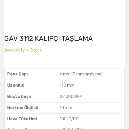
GAV 3112 KALIPÇI TAŞLAMA
Availability:
In Stock
Pens Çapı
6 mm (3 mm opsiyonel)
Uzunluk
170 mm
Boşta Devir
22.000 RPM
Hortum Ölçüsü
10 mm
Hava Tüketimi
180 LT/DK