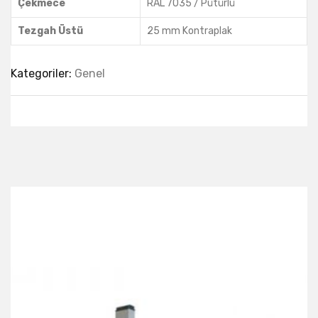
Çekmece
RAL 7035 / Pütürlü
Tezgah Üstü
25 mm Kontraplak
Kategoriler:
Genel
Best Collection Of
Related
Products