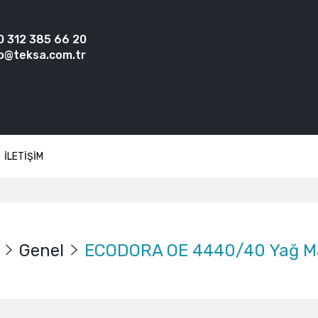
0 312 385 66 20
o@teksa.com.tr
İLETİŞİM
Genel
ECODORA OE 4440/40 Yağ M