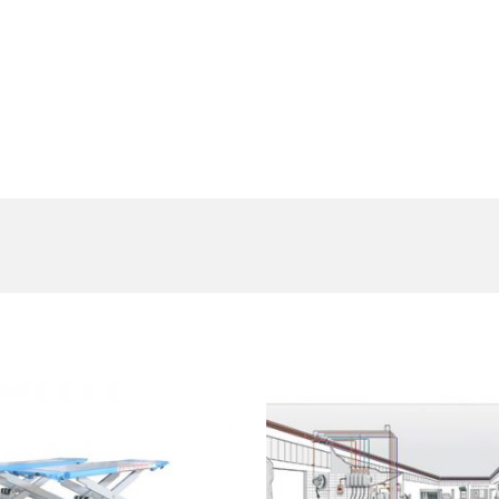
est Collection Of
Related Produc