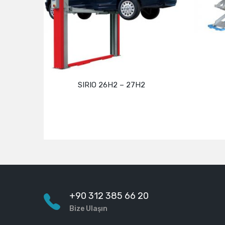
SIRIO 26H2 – 27H2
Devamını oku
+90 312 385 66 20
Bize Ulaşın