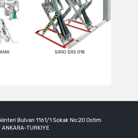
LAMA
SIRIO SRS 018
ECODO
Devamını oku
Alınteri Bulvarı 1161/1 Sokak No:20 Ostim
/ ANKARA-TURKIYE