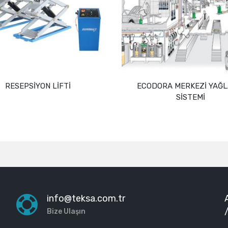
RESEPSİYON LİFTİ
ECODORA MERKEZİ YAĞ
SİSTEMİ
Devamını oku
Devamını oku
info@teksa.com.tr
Bize Ulaşın