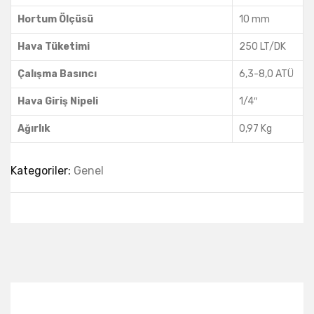
Hortum Ölçüsü
10 mm
Hava Tüketimi
250 LT/DK
Çalışma Basıncı
6,3-8,0 ATÜ
Hava Giriş Nipeli
1/4″
Ağırlık
0,97 Kg
Kategoriler:
Genel
Best Collection Of
Related